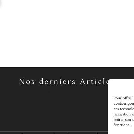
Nos derniers Articles
DROIT COMMERCIAL – CONTRATS
Pour offrir 
COMMERCIAUX
cookies pour
Divorce et séparations
ces technolo
navigation o
LA DEFENSE DES VICTIMES D’ INFRACTIONS
retirer son 
SEXUELLES
fonctions.