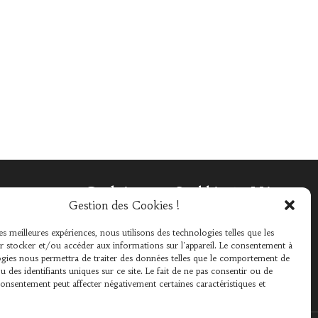
Cabinet Selli & Vine
Gestion des Cookies !
Avocats
les meilleures expériences, nous utilisons des technologies telles que les
5 Cr des Arts et Métiers,
 stocker et/ou accéder aux informations sur l'appareil. Le consentement à
13100
Aix-en-Provence
gies nous permettra de traiter des données telles que le comportement de
u des identifiants uniques sur ce site. Le fait de ne pas consentir ou de
Tél :
0442263812
consentement peut affecter négativement certaines caractéristiques et