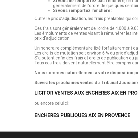
Si vous ne remportez pas l’enchère
, un h
généralement de l’ordre de q
Si vous remportez l’enchère :
Outre le prix d’adjudication, les frais préalables qui c
Ces frais sont généralement de l’ordre de 4.000 à 9.0
Les émoluments de ventes visant à rémunérer les interv
prix d’adjudication.
Un honoraire complémentaire fixé forfaitairement dans
Les droits de mutation soit environ 6 % du prix d’adjud
S’ajoutent enfin des frais et droits de publication du
Tous ces frais doivent naturellement être compris 
Nous sommes naturellement à votre disposition po
Suivez les prochaines ventes du Tribunal Judici
LICITOR VENTES AUX ENCHERES AIX EN PR
ou encore celui ci:
ENCHERES PUBLIQUES AIX EN PROVENCE