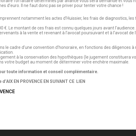
onoraire forfaitaire déterminés par avance vous sera demandé et vous n’
uelques centaines d’euro. Il ne faut donc pas s
omprennent notamment les actes d’Huissier, les frais de diagnostics, les f
00 €. Le montant de ces frais est connu quelques jours avant l’audience.
enants à la vente et revenant à l’avocat poursuivant et à l’avocat de l’
 le cadre d’une convention d’honoraire, en fonctions des diligences à r
ication.
 jugement à la conservation des hypothèques (le jugement constituera vot
dans votre budget au moment de déterminer votre enchère maximale.
ur toute information et conseil complémentaire.
aire d’AIX EN PROVENCE EN SUIVANT CE LIEN
OVENCE