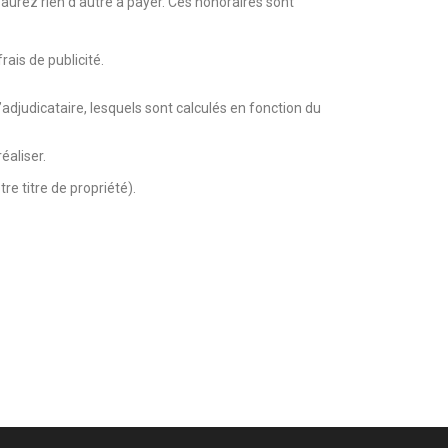
aurez rien d’autre à payer. Ces honoraires sont
e priver pour tenter votre chance !
rais de publicité.
adjudicataire, lesquels sont calculés en fonction du
éaliser.
re titre de propriété).